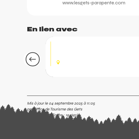
www.lesgets-parapente.com
En lien avec
Stage de parapente 
Vous cherchez à optimiser votre techni
LES GETS
Mis à jour le 04 septembre 2025 à 11:05
par Office de Tourisme des Gets
(Identifiant de l'offre :
194693
)