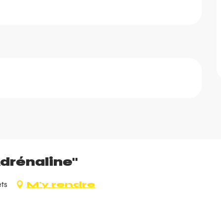
drénaline"
ets
M'y rendre