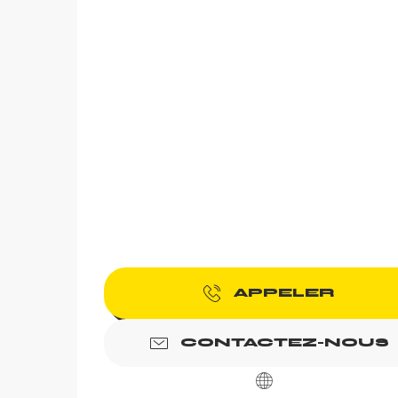
arer
r
APPELER
CONTACTEZ-NOUS