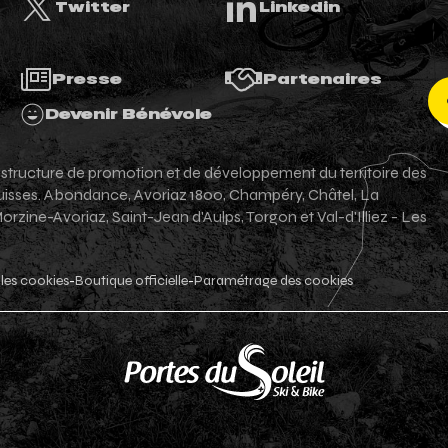
Twitter
Linkedin
Presse
Partenaires
Devenir Bénévole
e structure de promotion et de développement du territoire des
-suisses. Abondance, Avoriaz 1800, Champéry, Châtel, La
zine-Avoriaz, Saint-Jean d'Aulps, Torgon et Val-d'Illiez - Les
les cookies
Boutique officielle
Paramétrage des cookies
-
-