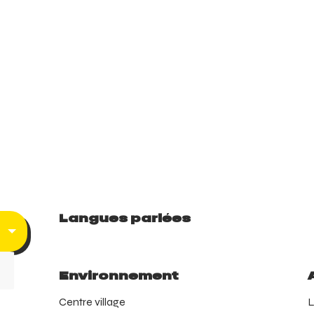
Langues parlées
Langues parlées
Environnement
Environnement
Centre village
L