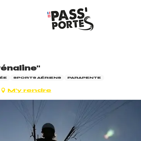
énaline"
ÉE
SPORTS AÉRIENS
PARAPENTE
M'y rendre