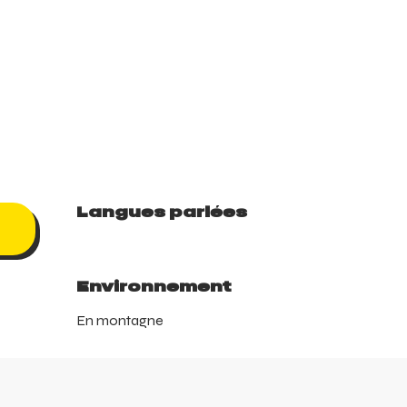
Langues parlées
Langues parlées
Environnement
Environnement
En montagne