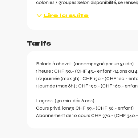
colonies / groupes Selon disponibilité, se rense
ents
ts
Lire la suite
Tarifs
Balade à cheval : (accompagné par un guide)
1 heure : CHF 50.- (CHF 45.- enfant -14 ans ou 45
1/2 journée (max 3h) : CHF 130.- (CHF 120.- enf
1 journée (max 6h) : CHF 190.- (CHF 160.- enfan
Leçons: (30 min. dés 6 ans)
Cours privé, longe CHF 39.- (CHF 36.- enfant)
Abonnement de 10 cours CHF 370.- (CHF 340.-
ortes
k