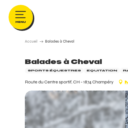
Aller
au
contenu
principal
Accueil
Balades à Cheval
Balades à Cheval
SPORTS ÉQUESTRES
EQUITATION
R
Route du Centre sportif, CH - 1874 Champéry