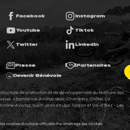
Facebook
Instagram
Youtube
Tiktok
Twitter
Linkedin
Presse
Partenaires
Devenir Bénévole
e structure de promotion et de développement du territoire des
-suisses. Abondance, Avoriaz 1800, Champéry, Châtel, La
zine-Avoriaz, Saint-Jean d'Aulps, Torgon et Val-d'Illiez - Les
les cookies
Boutique officielle
Paramétrage des cookies
-
-