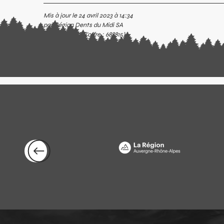
Mis à jour le 24 avril 2023 à 14:34
par Région Dents du Midi SA
(Identifiant de l'offre :
688815
)
c
nfer