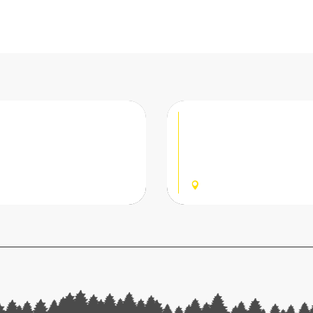
y
Restaurant / 
Le restaurant Chez Gaby 
domaine skiable des Porte
LIEZ
typique qui met à l’honneur
CHAMPOUSSI