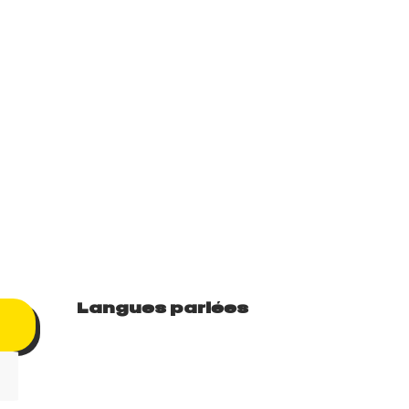
Langues parlées
Langues parlées