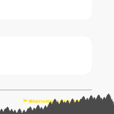
Auberge Chez Gaby 1670
1670 est située à 1670 mètres au cœur du
s du Soleil. Produits locaux servis dans un décor
 le vieux...
N, VAL-D'ILLIEZ
Signaler une erreur