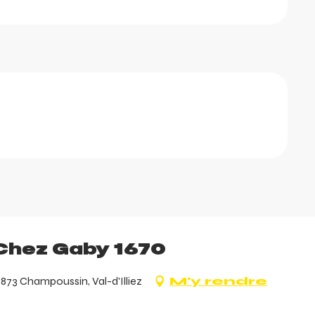
 Chez Gaby 1670
73 Champoussin, Val-d'Illiez
M'y rendre