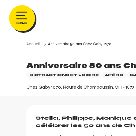
Aller
au
contenu
principal
Accueil
Anniversaire 50 ans Chez Gaby 1670
Anniversaire 50 ans C
DISTRACTIONS ET LOISIRS
APÉRO
G
Chez Gaby 1670, Route de Champoussin, CH - 1873 C
Description
Stella, Philippe, Monique 
célébrer les 50 ans de Ch