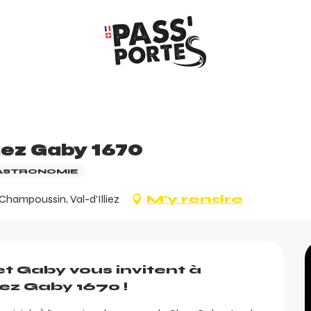
hez Gaby 1670
ASTRONOMIE
hampoussin, Val-d'Illiez
M'y rendre
et Gaby vous invitent à 
ez Gaby 1670 !