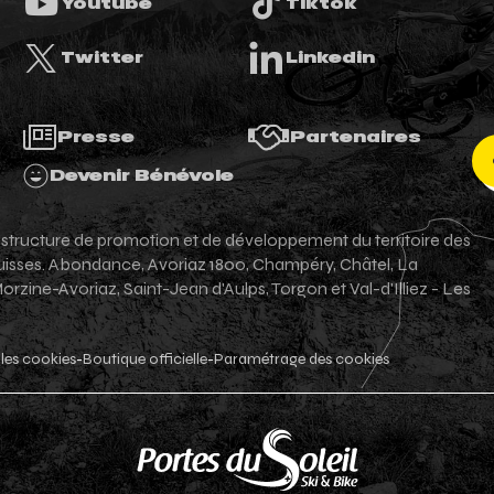
Youtube
Tiktok
Twitter
Linkedin
Presse
Partenaires
Devenir Bénévole
e structure de promotion et de développement du territoire des
-suisses. Abondance, Avoriaz 1800, Champéry, Châtel, La
zine-Avoriaz, Saint-Jean d'Aulps, Torgon et Val-d'Illiez - Les
les cookies
Boutique officielle
Paramétrage des cookies
-
-