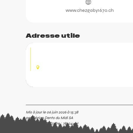
www.chezgaby1670.ch
Adresse utile
Location e-bike Chez Gab
Location E-bikes à Champoussin Chez Gaby.
CHAMPOUSSIN, VAL-D'IL
Mis à jour le 06 juin 2026 à 15:38
par Région Dents du Midi SA
(Identifiant de l'offre :
7860440
)