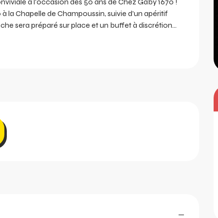
viviale à l'occasion des 50 ans de Chez Gaby 1670 ! 
 la Chapelle de Champoussin, suivie d'un apéritif 
he sera préparé sur place et un buffet à discrétion...
—