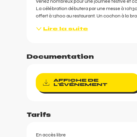
Venez nombreux pour une journée festive et con
La célébration débutera par une messe à 10h30 à
offert à 12h00 au restaurant. Un cochon à la broc
Lire la suite
Documentation
AFFICHE DE
L'ÉVÉNEMENT
Tarifs
En accès libre
ents