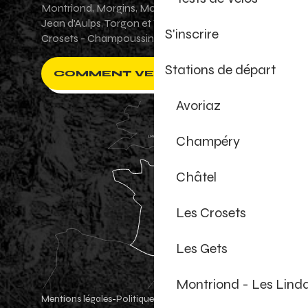
Montriond, Morgins, Morzine-Avoriaz, Saint-
Jean d'Aulps, Torgon et Val-d'Illiez - Les
S'inscrire
Crosets - Champoussin.
Stations de départ
COMMENT VENIR ?
Avoriaz
Champéry
Châtel
Les Crosets
Les Gets
Montriond - Les Lind
Mentions légales
Politique de confidentialité
-
-