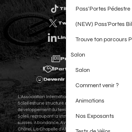
Pass'Portes Pédestre
Tiktok
(NEW) Pass’Portes B
Twitter
Linkedin
Trouve ton parcours P
Salon
Presse
Salon
Partenaires
Devenir Bénévole
Comment venir ?
L'Association Internationale des Portes du
Animations
Soleil est une structure de promotion et de
développement du territoire des Portes du
Nos Exposants
Soleil, regroupant 12 stations villages franco-
suisses. Abondance, Avoriaz 1800, Champéry,
Châtel, La Chapelle d'Abondance, Les Gets,
Tests de Vélos