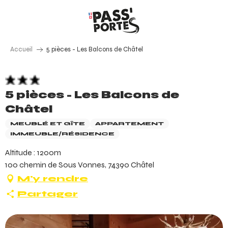
Aller
au
contenu
principal
Accueil
5 pièces - Les Balcons de Châtel
5 pièces - Les Balcons de
Châtel
MEUBLÉ ET GÎTE
APPARTEMENT
IMMEUBLE/RÉSIDENCE
Altitude : 1200m
100 chemin de Sous Vonnes, 74390 Châtel
M'y rendre
Partager