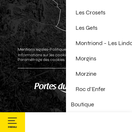
Les Crosets
Les Gets
Montriond - Les Lind
Mentions légales
Politique de confidentialité
-
-
Informations sur les cookies
Boutique officielle
-
-
Morgins
Paramétrage des cookies
Morzine
Roc d'Enfer
Boutique