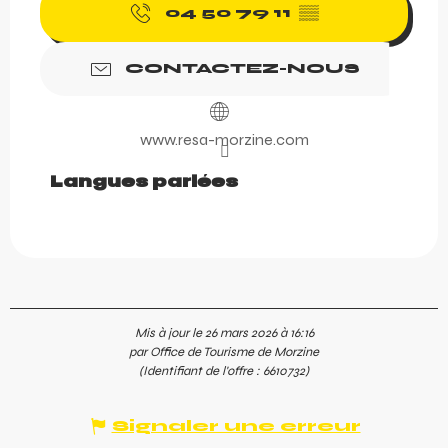
04 50 79 11
▒▒
CONTACTEZ-NOUS
www.resa-morzine.com
Langues parlées
Langues parlées
Mis à jour le 26 mars 2026 à 16:16
par Office de Tourisme de Morzine
(Identifiant de l'offre :
6610732
)
Signaler une erreur