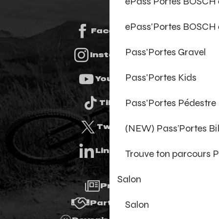
ePass'Portes BOSCH
ePass'Portes BOSCH 
Facebook
Pass'Portes Gravel
Instagram
Pass'Portes Kids
Youtube
Pass'Portes Pédestre
Tiktok
(NEW) Pass’Portes B
Twitter
Linkedin
Trouve ton parcours P
Salon
Presse
Salon
Partenaires