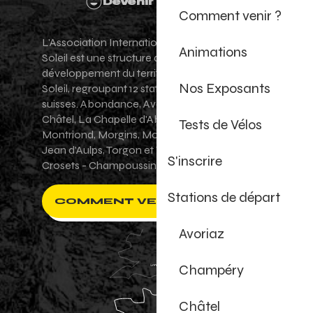
Devenir Bénévole
Comment venir ?
L'Association Internationale des Portes du
Animations
Soleil est une structure de promotion et de
développement du territoire des Portes du
Nos Exposants
Soleil, regroupant 12 stations villages franco-
suisses. Abondance, Avoriaz 1800, Champéry,
Châtel, La Chapelle d'Abondance, Les Gets,
Tests de Vélos
Montriond, Morgins, Morzine-Avoriaz, Saint-
Jean d'Aulps, Torgon et Val-d'Illiez - Les
S'inscrire
Crosets - Champoussin.
Stations de départ
COMMENT VENIR ?
Avoriaz
Champéry
Châtel