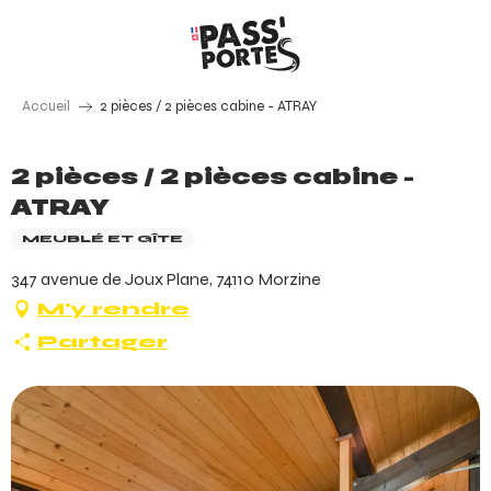
Aller
au
contenu
principal
Accueil
2 pièces / 2 pièces cabine - ATRAY
2 pièces / 2 pièces cabine -
ATRAY
MEUBLÉ ET GÎTE
347 avenue de Joux Plane, 74110 Morzine
M'y rendre
Partager