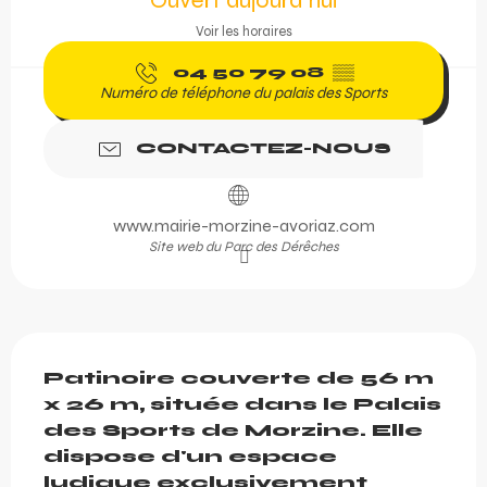
Ouvert aujourd'hui
Voir les horaires
04 50 79 08
▒▒
Numéro de téléphone du palais des Sports
CONTACTEZ-NOUS
www.mairie-morzine-avoriaz.com
Site web du Parc des Dérêches
Description
Patinoire couverte de 56 m 
x 26 m, située dans le Palais 
des Sports de Morzine. Elle 
dispose d'un espace 
ludique exclusivement 