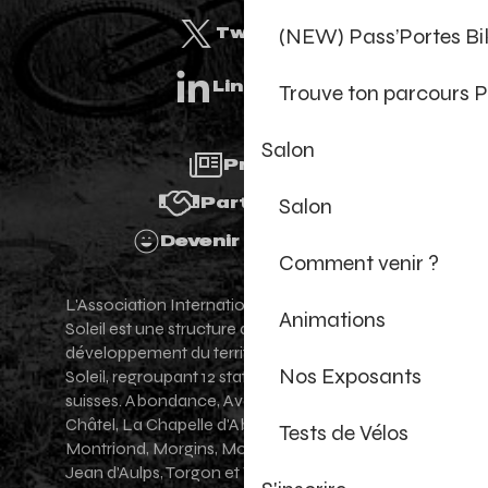
(NEW) Pass’Portes B
Twitter
Linkedin
Trouve ton parcours P
Salon
Presse
Salon
Partenaires
Devenir Bénévole
Comment venir ?
L'Association Internationale des Portes du
Animations
Soleil est une structure de promotion et de
développement du territoire des Portes du
Nos Exposants
Soleil, regroupant 12 stations villages franco-
suisses. Abondance, Avoriaz 1800, Champéry,
Châtel, La Chapelle d'Abondance, Les Gets,
Tests de Vélos
Montriond, Morgins, Morzine-Avoriaz, Saint-
Jean d'Aulps, Torgon et Val-d'Illiez - Les