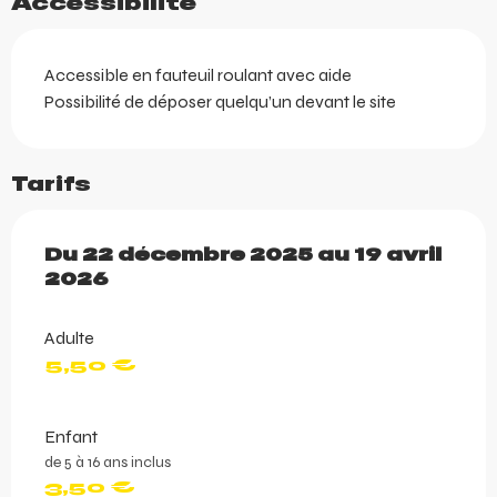
Accessibilité
Accessible en fauteuil roulant avec aide
Possibilité de déposer quelqu’un devant le site
Tarifs
Du
Du
22 décembre 2025
22 décembre 2025
au
au
19 avril 20
19 avril
2026
Adulte
5,50 €
Enfant
de 5 à 16 ans inclus
3,50 €