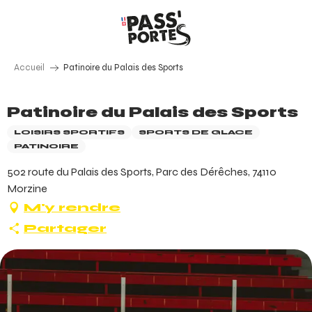
Aller
au
contenu
principal
Accueil
Patinoire du Palais des Sports
Patinoire du Palais des Sports
LOISIRS SPORTIFS
SPORTS DE GLACE
PATINOIRE
502 route du Palais des Sports, Parc des Dérêches, 74110
Morzine
M'y rendre
Partager