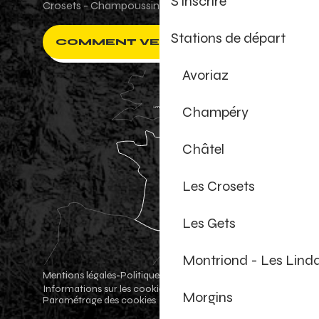
S'inscrire
Crosets - Champoussin.
Stations de départ
COMMENT VENIR ?
Avoriaz
Champéry
Châtel
Les Crosets
Les Gets
Montriond - Les Lind
Mentions légales
Politique de confidentialité
-
-
Informations sur les cookies
Boutique officielle
-
-
Morgins
Paramétrage des cookies