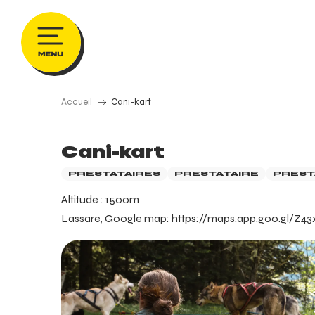
Aller
au
contenu
principal
Accueil
Cani-kart
Cani-kart
PRESTATAIRES
PRESTATAIRE
PREST
Altitude : 1500m
Lassare, Google map: https://maps.app.goo.gl/Z4