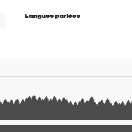
Langues parlées
Langues parlées