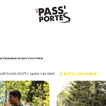
ATAIRES D'ACTIVITÉS
3xziEXa7wLWrZf7, 74260 Les Gets
M'y rendre