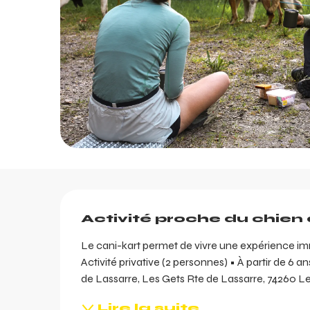
Description
Activité proche du chien 
Le cani-kart permet de vivre une expérience imm
Activité privative (2 personnes) • À partir de 6 an
de Lassarre, Les Gets Rte de Lassarre, 74260 L
ents
ts
Lire la suite