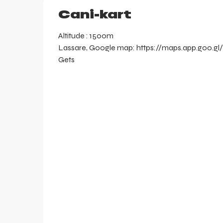
Cani-kart
Altitude : 1500m
Lassare, Google map: https://maps.app.goo.g
Gets
arer
r