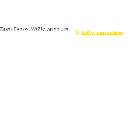
l/Z43xziEXa7wLWrZf7, 74260 Les
M'y rendre